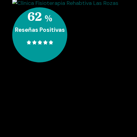
93
%
Reseñas Positivas