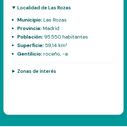
Localidad de Las Rozas
Municipio:
Las Rozas
Provincia:
Madrid
Población:
95.550 habitantes
Superficie:
59,14 km²
Gentilicio:
roceño, -a
Zonas de interés