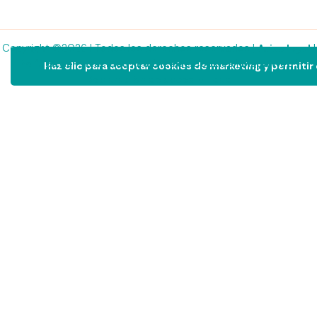
Copyright ©2026 | Todos los derechos reservados |
|
Aviso legal
|
|
|
Política de Privacidad
Política de Cookies
Mapa Web
Haz clic para aceptar cookies de marketing y permitir
Declaración de accesibilidad