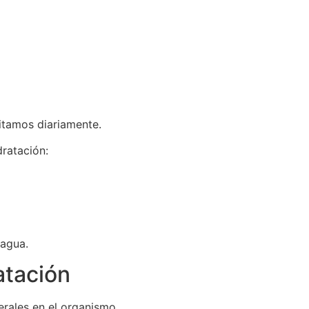
sitamos diariamente.
ratación:
 agua.
atación
rales en el organismo.