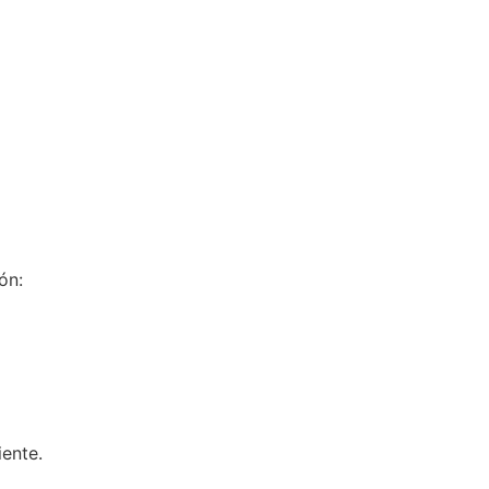
ón:
iente.